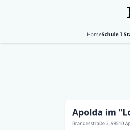
Home
Schule I S
Apolda im "L
Brandesstraße 3, 99510 A