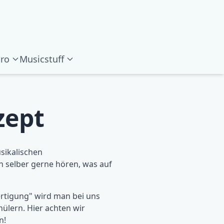
ro
Musicstuff
zept
sikalischen
h selber gerne hören, was auf
ertigung" wird man bei uns
ülern. Hier achten wir
n!