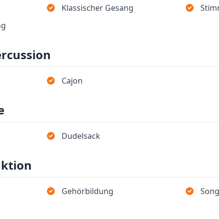
Klassischer Gesang
Stim
ng
ercussion
Cajon
e
Dudelsack
uktion
Gehörbildung
Song